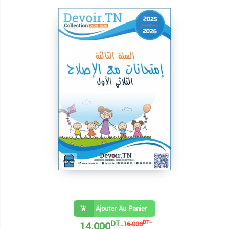
Ajouter Au Panier
DT
14.000
DT
16.000