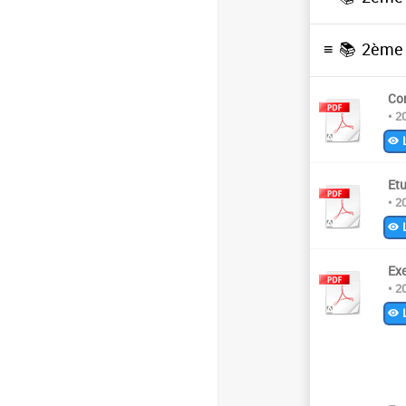
≡ 📚
2ème 
Con
• 2
L
Et
• 2
L
Ex
• 2
L