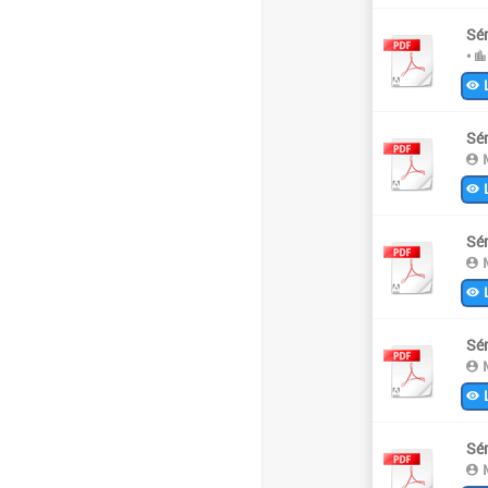
Sér
•
L
Sér
M
L
Sér
M
L
Sér
M
L
Sér
M