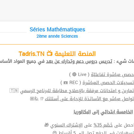
Séries Mathématiques
2ème année Sciences
المنصة التعليمة 📺 Tadris.TN
افات شيء
تدريس
دروس دعم وتدارك عن بعد
في جميع المواد الأ📚.
( Live 🔴 )
حصص مباشرة تفاعليّة
( REC 📼 )
تسجيلات الحصص المباشرة
🇹🇳
تمارين و امتحانات مرفقة بالإصلاح مطابقة للبرنامج الرسمي
⁉ 🙋🏼
تواصل مباشر مع الأساتذة للإجابة على أسئلتك
الخامسة ابتدائي
إلى
البكالوريا
🎁
الإشتراك السنوي
على
خَصْم 35%
⬅ ل على
سهيلات في الدفع
تصل الي 5 أقساط 😍