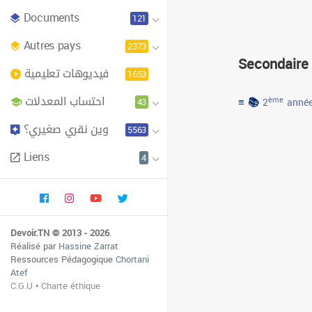
Documents
121
Autres pays
2373
Secondaire
فيديوهات تعليمية
1653
احتساب المعدلات
≡ 📚
43
ème
2
année
وين نقري صغيري؟
5563
Liens
4
Devoir.TN © 2013 - 2026
.
Réalisé par
Hassine Zarrat
Ressources Pédagogique
Chortani
Atef
C.G.U
•
Charte éthique