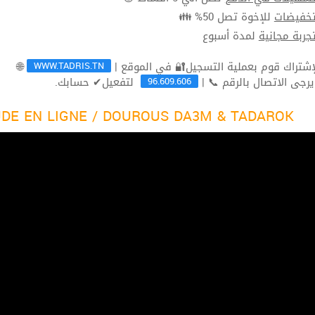
للإخوة تصل 50% 👪
تخفيضا
لمدة أسبوع
تجربة مجاني
WWW.TADRIS.TN
🌐
96.609.606
لتفعيل✔ حسابك.
ثم يرجى الاتصال بالرقم 
DE EN LIGNE / DOUROUS DA3M & TADAROK