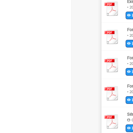
Ex
• 2
L
Fo
• 2
L
Fo
• 2
L
Fo
• 2
L
Sér
O
L