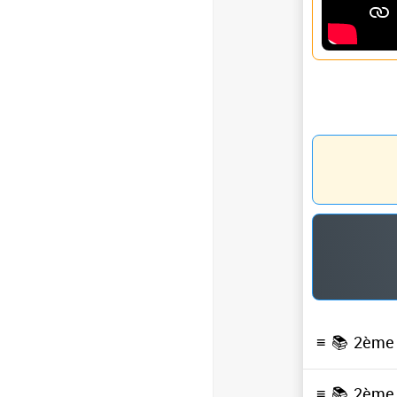
≡ 📚
2ème 
≡ 📚
2ème 