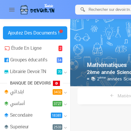
Ajoutez Des Documents !
Étude En Ligne
2
Groupes éducatifs
14
Mathématiques
Librairie Devoir.TN
2ème année Scien
70
ème
≡ 📚 2
années Sci
BANQUE DE DEVOIRS
ابتدائي
3432
Matièr
أساسي
3727
Secondaire
18381
Superieur
2533