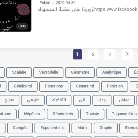
Publié le 2019-04-30
زورونا على صفحة الفيسبوك:http
10:43
1
2
Scalaire
Vectorielle
Géometrie
Analytique
Éq
é
Généralité
Fonctions
Géneralité
Fonction
E
عوامل
جداء
الى
التفكيك
طبيعي
صحيح
rithme
Népérien
Généralités
Tunisie
Trigonométriq
Corrigés
Exponentielle
Math
Graphe
Exerci