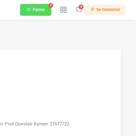
0
5
Panier
Se Connecter
n Prof Oueslati Aymen 27677722