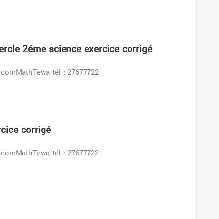
ercle 2éme science exercice corrigé
s:www.facebook.comMathTewa tél : 27677722
cice corrigé
s:www.facebook.comMathTewa tél : 27677722