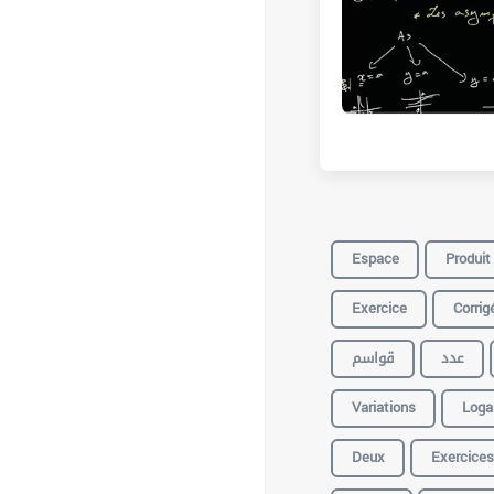
Espace
Produit
Exercice
Corrig
عدد
قواسم
Variations
Loga
Deux
Exercices