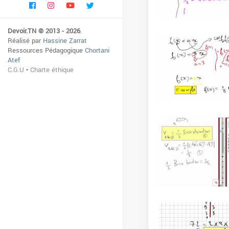
Devoir.TN © 2013 - 2026
.
Réalisé par
Hassine Zarrat
Ressources Pédagogique
Chortani
Atef
C.G.U
•
Charte éthique