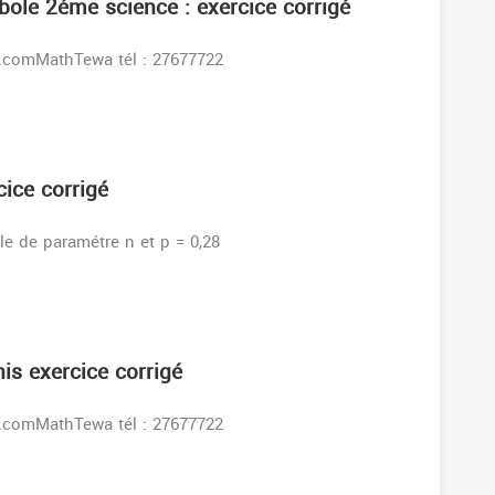
bole 2éme science : exercice corrigé
s:www.facebook.comMathTewa tél : 27677722
cice corrigé
le de paramétre n et p = 0,28
is exercice corrigé
s:www.facebook.comMathTewa tél : 27677722