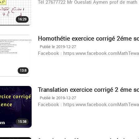
Tél 27677722 Mr Oueslati Aymen prof de math
16:29
Homothétie exercice corrigé 2éme s
Publié le 2019-12-27
Facebook : https:www.facebook.comMathTewa 
13:8
Translation exercice corrigé 2 éme s
Publié le 2019-12-27
Facebook : https:www.facebook.comMathTewa 
15:38