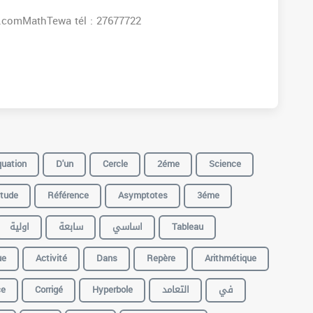
s:www.facebook.comMathTewa tél : 27677722
uation
D'un
Cercle
2éme
Science
tude
Référence
Asymptotes
3éme
اولية
سابعة
اساسي
Tableau
ue
Activité
Dans
Repère
Arithmétique
ce
Corrigé
Hyperbole
التعامد
في