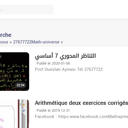
erche
pour « 27677722Math-universe »
التناظر المحوري 7 أساسي
Publié le 2020-01-06
Prof Oueslati Aymen Tél 27677722
22:54
Arithmétique deux exercices corrigés
Publié le 2019-12-31
Facebook : https:www.facebook.comMathayme