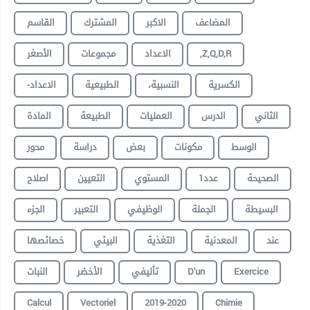
المضاعف
الاكبر
المشترك
القاسم
,Z,Q,D,R
الاعداد
مجموعات
الأصغر
الكسرية
،النسبية
الطبيعية
-الاعداد
الثاني
الدرس
العمليات
الطبيعة
المادة
الوسط
مكونات
بعض
دراسة
محور
الصحيحة
عدد1
المستوي
التعيين
اصلاح
البسيطة
الجملة
الوظيفي
التعبير
الجزء
عند
المعدنية
التغذية
البيئي
خصائصها
Exercice
D'un
تأليفي
الأخضر
النبات
Calcul
Vectoriel
2019-2020
Chimie