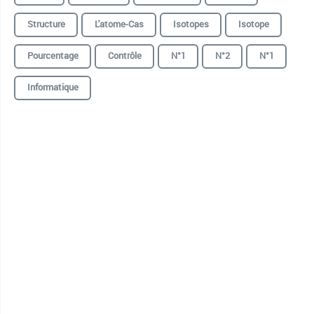
Structure
L'atome-Cas
Isotopes
Isotope
Pourcentage
Contrôle
N°1
N°2
N°1
Informatique