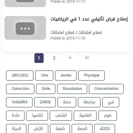
Publié le 2019-11-17
إصلاح فرض تأليفي عدد 1 في الرياضيات
19:34
اصلاح امتحانات / اصلاح امتحانات
Publié le 2019-11-16
1
2
28012022
1ère
Année
Physique
Correction
Série
Dissolution
Concentration
في
مراجعة
حصة
{2483}
Solubilité
علوم
العلمية
الشعب
لتلاميذ
مادة
الثالثة
الحصة
شعبة
الأرض
الحياة