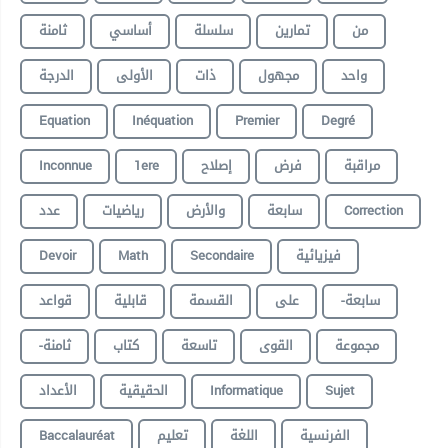
من
تمارين
سلسلة
أساسي
ثامنة
واحد
مجهول
ذات
الأولى
الدرجة
Equation
Inéquation
Premier
Degré
مراقبة
فرض
إصلاح
1ere
Inconnue
Correction
سابعة
والأرض
رياضيات
عدد
فيزيائية
Secondaire
Math
Devoir
-سابعة
على
القسمة
قابلية
قواعد
مجموعة
القوى
تاسعة
كتاب
-ثامنة
Sujet
Informatique
الحقيقية
الأعداد
الفرنسية
اللغة
تعليم
Baccalauréat