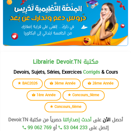
Librairie Devoir.TN مكتبة
Devoirs, Sujets, Séries, Exercices
Corrigés
& Cours
BAC2026
3ème Année
2ème Année
1ère Année
Concours_9ème
Concours_6ème
حصرياً من مكتبة Devoir.TN
أحدث إصداراتنا
على
الأن
أحصل
99 062 769
أو
53 044 233
إتصل على