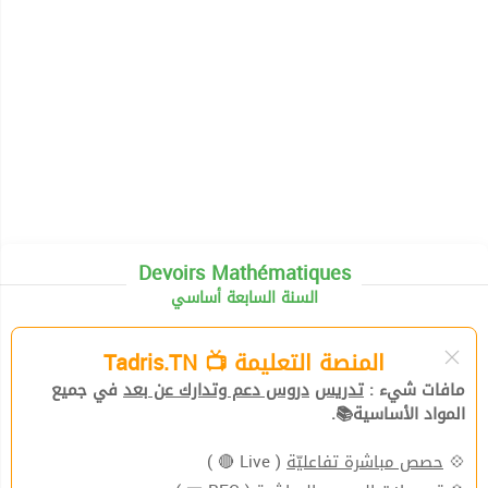
Devoirs Mathématiques
السنة السابعة أساسي
المنصة التعليمة 📺 Tadris.TN
في جميع
دروس دعم وتدارك عن بعد
تدريس
مافات شيء :
المواد الأساسية📚.
( Live 🔴 )
حصص مباشرة تفاعليّة
💠