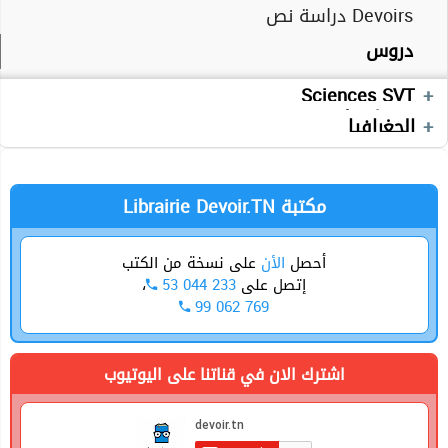
Devoirs دراسة نص
Devoirs
دروس
Séries
Cours
Devoirs
Devoirs
Mathématiques
Sciences SVT
Devoirs
Technologie
الجغرافيا
Librairie Devoir.TN مكتبة
أحصل
الأن
على نسخة من الكتب
إتصل على
53 044 233
،
99 062 769
اشترك الان في قناتنا على اليوتيوب