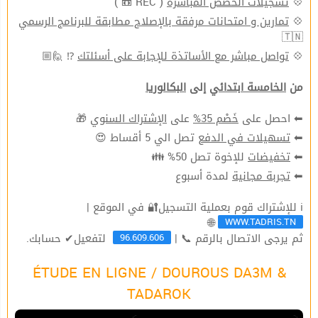
💠
تسجيلات الحصص المباشرة
( REC 📼 )
💠
تمارين و امتحانات مرفقة بالإصلاح مطابقة للبرنامج الرسمي
🇹🇳
💠
تواصل مباشر مع الأساتذة للإجابة على أسئلتك
⁉ 🙋🏼
من
الخامسة ابتدائي
إلى
البكالوريا
⬅ احصل على
خَصْم 35%
على
الإشتراك السنوي
🎁
⬅
تسهيلات في الدفع
تصل الي 5 أقساط 😍
⬅
تخفيضات
للإخوة تصل 50% 👪
⬅
تجربة مجانية
لمدة أسبوع
ℹ للإشتراك قوم بعملية التسجيل🔐 في الموقع |
WWW.TADRIS.TN
🌐
96.609.606
ثم يرجى الاتصال بالرقم 📞 |
لتفعيل✔ حسابك.
ÉTUDE EN LIGNE / DOUROUS DA3M &
TADAROK