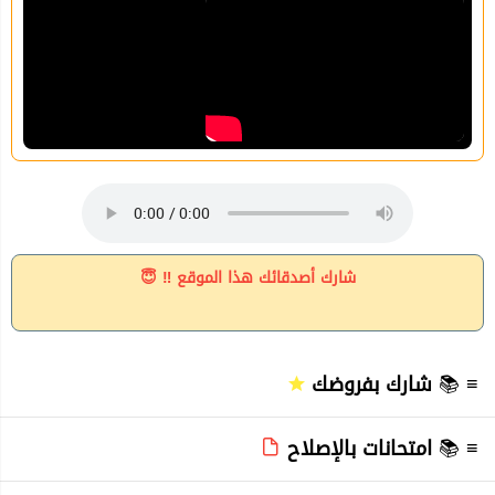
شارك أصدقائك هذا الموقع ‼ 😇
≡ 📚
شارك بفروضك
≡ 📚
امتحانات بالإصلاح