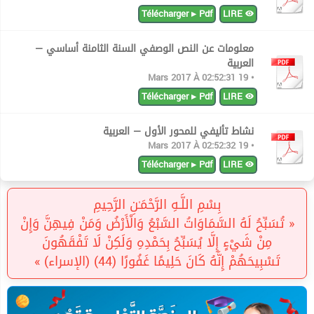
Télécharger ▸ Pdf
LIRE
معلومات عن النص الوصفي السنة الثامنة أساسي —
العربية
• 19 Mars 2017 À 02:52:31
Télécharger ▸ Pdf
LIRE
نشاط تأليفي للمحور الأول — العربية
• 19 Mars 2017 À 02:52:32
Télécharger ▸ Pdf
LIRE
بِسْمِ اللَّـهِ الرَّحْمَـٰنِ الرَّحِيمِ
« تُسَبِّحُ لَهُ السَّمَاوَاتُ السَّبْعُ وَالْأَرْضُ وَمَنْ فِيهِنَّ وَإِنْ
مِنْ شَيْءٍ إِلَّا يُسَبِّحُ بِحَمْدِهِ وَلَكِنْ لَا تَفْقَهُونَ
تَسْبِيحَهُمْ إِنَّهُ كَانَ حَلِيمًا غَفُورًا (44) (الإسراء) »