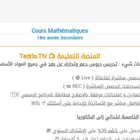
Cours Mathématiques
1ère année Secondaire
المنصة التعليمة 📺 Tadris.TN
افات شيء
تدريس
دروس دعم وتدارك عن بعد
في جميع المواد الأ📚.
( Live 🔴 )
حصص مباشرة تفاعليّة
( REC 📼 )
تسجيلات الحصص المباشرة
🇹🇳
تمارين و امتحانات مرفقة بالإصلاح مطابقة للبرنامج الرسمي
⁉ 🙋🏼
تواصل مباشر مع الأساتذة للإجابة على أسئلتك
الخامسة ابتدائي
إلى
البكالوريا
🎁
الإشتراك السنوي
على
خَصْم 35%
⬅ ل على
سهيلات في الدفع
تصل الي 5 أقساط 😍