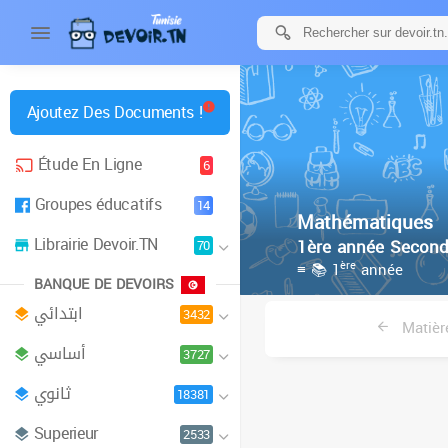
Ajoutez Des Documents !
Étude En Ligne
6
Groupes éducatifs
14
Mathématiques
Librairie Devoir.TN
1ère année Second
70
ère
≡ 📚 1
année
BANQUE DE DEVOIRS
ابتدائي
3432
Matièr
أساسي
3727
ثانوي
18381
Superieur
2533