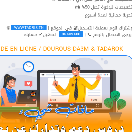
للإخوة تصل 50% 👪
تخفيضا
لمدة أسبوع
تجربة مجاني
WWW.TADRIS.TN
🌐
96.609.606
لتفعيل✔ حسابك.
ثم يرجى الاتصال بالرقم 
DE EN LIGNE / DOUROUS DA3M & TADAROK