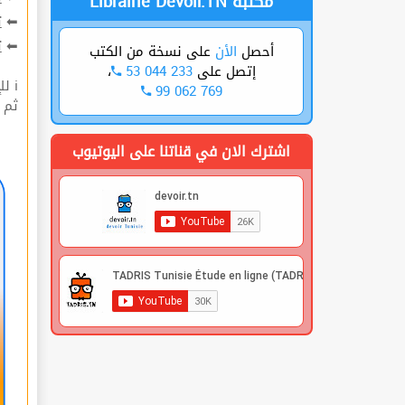
Librairie Devoir.TN مكتبة
ت
⬅
ة
⬅
على نسخة من الكتب
الأن
أحصل
،
53 044 233
إتصل على
ℹ للإشتراك قوم بعملية التسجيل🔐 في الموقع |
99 062 769
 |
اشترك الان في قناتنا على اليوتيوب