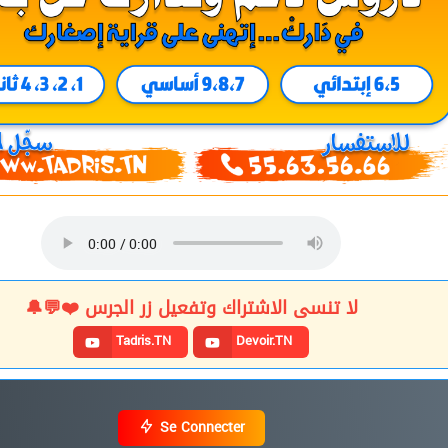
لا تنسى الاشتراك وتفعيل زر الجرس ❤️💬🔔
Tadris.TN
Devoir.TN
Se Connecter