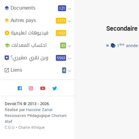
Documents
121
Autres pays
2373
Secondaire
فيديوهات تعليمية
1653
احتساب المعدلات
≡ 📚
43
ère
1
année
وين نقري صغيري؟
5563
Liens
4
Devoir.TN © 2013 - 2026
.
Réalisé par
Hassine Zarrat
Ressources Pédagogique
Chortani
Atef
C.G.U
•
Charte éthique