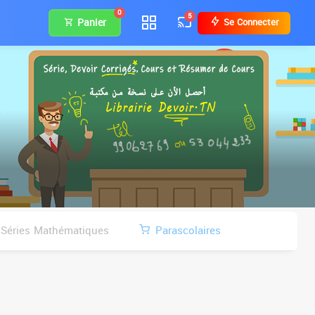
0
5
Panier
Se Connecter
Séries Mathématiques
Parascolaires