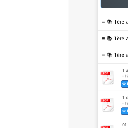
≡ 📚
1ère 
≡ 📚
1ère 
≡ 📚
1ère 
1 
• 1
L
1 
• 1
L
01