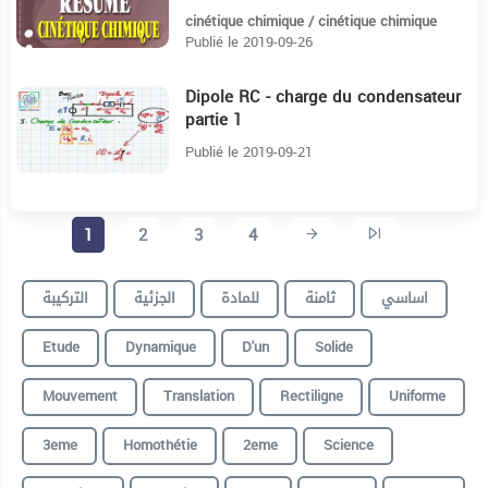
cinétique chimique / cinétique chimique
Publié le 2019-09-26
Dipole RC - charge du condensateur
36:24
partie 1
Publié le 2019-09-21
1
2
3
4
اساسي
ثامنة
للمادة
الجزئية
التركيبة
Etude
Dynamique
D'un
Solide
Mouvement
Translation
Rectiligne
Uniforme
3eme
Homothétie
2eme
Science