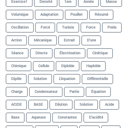
Exercice1
Densité
1ere
Année
Masse
Volumique
Adaptation
Pouillet
Résumé
Oscillation
Forcé
Tunisie
Force
Poids
Action
Mécanique
Extrait
D'une
Séance
Directe
Électrisation
Cinétique
Chimique
Cellule
Diploïde
Haploïde
Dipôle
Solution
L'équation
Différentielle
Charge
Condensateur
Partie
Équation
ACIDE
BASE
Dilution
Solution
Acide
Base
Aqueuse
Constantes
D'acidité