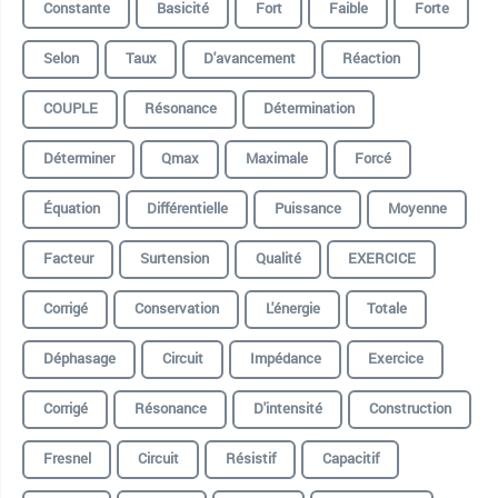
Constante
Basicité
Fort
Faible
Forte
Selon
Taux
D'avancement
Réaction
COUPLE
Résonance
Détermination
Déterminer
Qmax
Maximale
Forcé
Équation
Différentielle
Puissance
Moyenne
Facteur
Surtension
Qualité
EXERCICE
Corrigé
Conservation
L'énergie
Totale
Déphasage
Circuit
Impédance
Exercice
Corrigé
Résonance
D'intensité
Construction
Fresnel
Circuit
Résistif
Capacitif