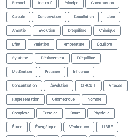
Fresnel
Inductif
Principe
Construction
Calcule
Conservation
L'oscillation
Libre
Amortie
Evolution
D’équilibre
Chimique
Effet
Variation
Température
Équilibre
Système
Déplacement
D'équilibre
Modération
Pression
Influence
Concentration
L'évolution
CIRCUIT
Vitesse
Représentation
Géométrique
Nombre
Complexe
Exercice
Cours
Physique
Étude
Énergétique
Vérification
LIBRE