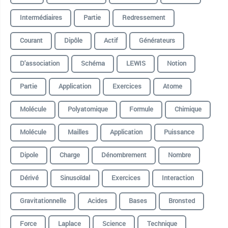
Intermédiaires
Partie
Redressement
Courant
Dipôle
Actif
Générateurs
D'association
Schéma
LEWIS
Notion
Partie
Application
Exercices
Atome
Molécule
Polyatomique
Formule
Chimique
Molécule
Mailles
Application
Puissance
Dipole
Charge
Dénombrement
Nombre
Dérivé
Sinusoïdal
Exercices
Interaction
Gravitationnelle
Acides
Bases
Bronsted
Force
Laplace
Science
Technique