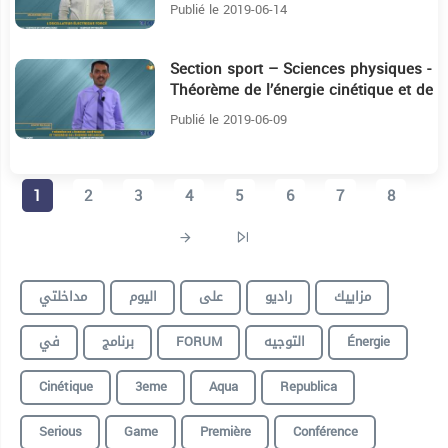
condensateur
Publié le 2019-06-14
Section sport – Sciences physiques -
18:40
Théorème de l’énergie cinétique et de
l’énergie mécanique
Publié le 2019-06-09
1
2
3
4
5
6
7
8
مزاييك
راديو
على
اليوم
مداخلتي
في
برنامج
FORUM
التوجيه
Énergie
Cinétique
3eme
Aqua
Republica
Serious
Game
Première
Conférence