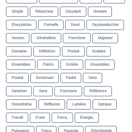
Simple
Réducteur
L'oxydant
Nombre
D'oxydation
Formelle
Demi
Oxydoreduction
Version
Généralités
Fonctions
Majorant
Domaine
Définition
Produit
Scalaire
Ensembles
Points
Entière
Ensembles
Produit
Extremum
Parité
Sens
Variation
Sens
Fonctions
Référence
Homothétie
Réflexion
Lumière
Optique
Travail
D'une
Force,
Énergie,
Puissance
Force
Poussée
D'Archimède