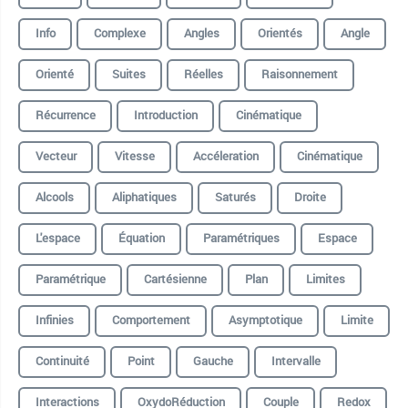
Info
Complexe
Angles
Orientés
Angle
Orienté
Suites
Réelles
Raisonnement
Récurrence
Introduction
Cinématique
Vecteur
Vitesse
Accéleration
Cinématique
Alcools
Aliphatiques
Saturés
Droite
L'espace
Équation
Paramétriques
Espace
Paramétrique
Cartésienne
Plan
Limites
Infinies
Comportement
Asymptotique
Limite
Continuité
Point
Gauche
Intervalle
Interactions
OxydoRéduction
Couple
Redox