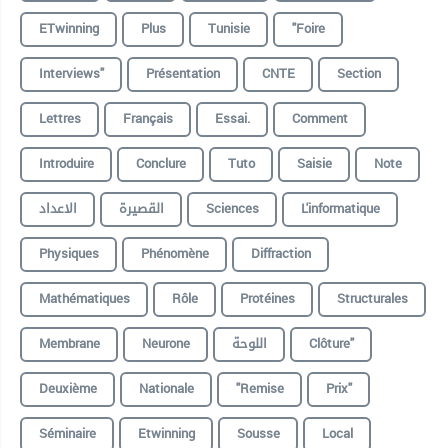
ETwinning
Plus
Tunisie
"foire
Interviews"
Présentation
CNTE
Section
Lettres
Français
Essai.
Comment
Introduire
Conclure
Tuto
Saisie
Note
الاعداد
القصيرة
Sciences
L'informatique
Physiques
Phénomène
Diffraction
Mathématiques
Rôle
Protéines
Structurales
Membrane
Neurone
اللوحة
Clôture"
Deuxième
Nationale
"remise
Prix"
Séminaire
Etwinning
Sousse
Local