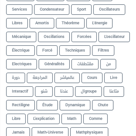
Services
Condensateur
Sport
Oscillateurs
Libres
Amortis
Théorème
L’énergie
Mécanique
Oscillations
Forcées
L’oscillateur
Électrique
Forcé
Techniques
Filtres
Electriques
Généralités
مقتطفات
من
دورة
المراجعة
عالمباشر
Cours
Live
Interactif
شنو
عندنا
الgroupe
متاعنا
Rectiligne
Étude
Dynamique
Chute
Libre
L'explication
Math
Comme
Jamais
Math-Universe
Mathphysiques