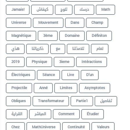
Jamais!
كيفاش
تلوج
درسك
Math
Universe
Mouvement
Dans
Champ
Magnétique
3ème
Domaine
Définiton
لعام
تلامذتنا
مع
ذكرياتنا
هذي
2019
Physique
3ieme
Intéractions
Électriques
Séance
Live
D'un
Projectile
Anné
Limites
Asymptotes
Obliques
Transformateur
Partie1
تفاصيل
القراية
المباشر
Comment
Étudier
Chez
MathUniverse
Continuité
Valeurs