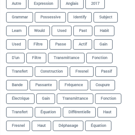
Autre
Expression
Anglais
2017
Grammar
Possessive
Identify
Subject
Learn
Would
Used
Past
Habit
Used
Filtre
Passe
Actif
Gain
D'un
Filtre
Transmittance
Fonction
Transfert️️
Construction
Fresnel
Passif
Bande
Passante
Fréquence
Coupure
Électrique
Gain
Transmittance
Fonction
Transfert
Équation
Différentielle
Haut
Fresnel️️
Haut️️
Déphasage
Équation