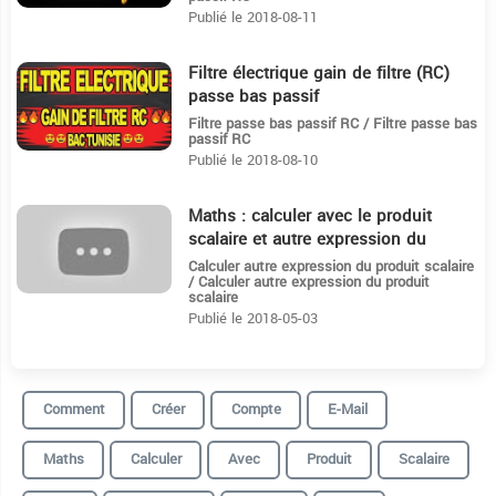
Publié le 2018-08-11
Filtre électrique gain de filtre (RC)
4:35
passe bas passif
Filtre passe bas passif RC / Filtre passe bas
passif RC
Publié le 2018-08-10
Maths : calculer avec le produit
22:27
scalaire et autre expression du
produit scalaire
Calculer autre expression du produit scalaire
/ Calculer autre expression du produit
scalaire
Publié le 2018-05-03
Comment
Créer
Compte
E-Mail
Maths
Calculer
Avec
Produit
Scalaire