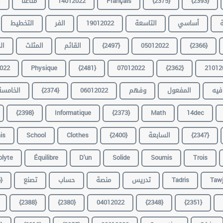
{2393}
{2375}
Français
14012022
متاعنا
ف
ة
أساسي
التاسعة
19012022
الفر
التخطيط
{2366}
05012022
{2497}
القائم
المثلث
ال
022
Physique
{2481}
07012022
{2362}
21012
فيه
المفعول
وفهم
06012022
{2374}
الخامسة
{2398}
Informatique
{2373}
Math
14dec
{2347}
السابعة
{2400}
Clothes
School
is
olyte
Équilibre
D'un
Solide
Soumis
Trois
Tawj
Tadris
تدريس
منصة
حساب
تصنع
}
{2388}
{2380}
04012022
{2348}
{2351}