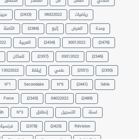
الثّلاثي
الفعل
من
المصدر
اشتقاق
رياضيات
06022022
{2433}
عربي
ومدة
العرض
إتبع
{2384}
الثامنة
{2476}
30012022
{2434}
العربية
022
{2346}
03012022
{2357}
للمكان
{2350}
{2551}
علمي
إيقاظ
13022022
N°1
Secondaire
N°6
{2441}
Série
Force
{2343}
04022022
{2489}
لسنة
التسجيل
إنطلاق
N°3
ih
Révision
{2425}
{2378}
فرنسية