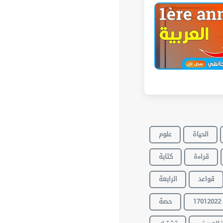
الحياة
علوم
قراءة
كتابة
قواعد
الرابعة
17012022
حصة