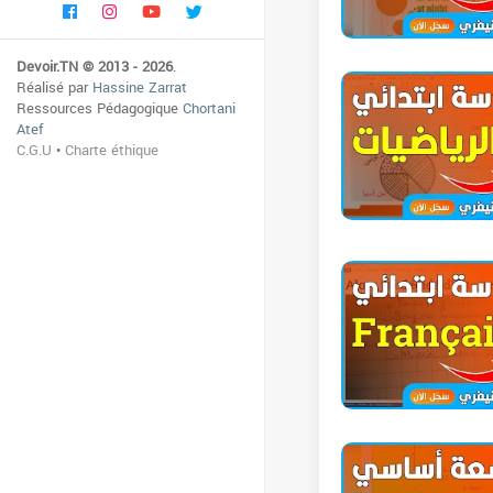
Devoir.TN © 2013 - 2026
.
Réalisé par
Hassine Zarrat
Ressources Pédagogique
Chortani
Atef
C.G.U
•
Charte éthique