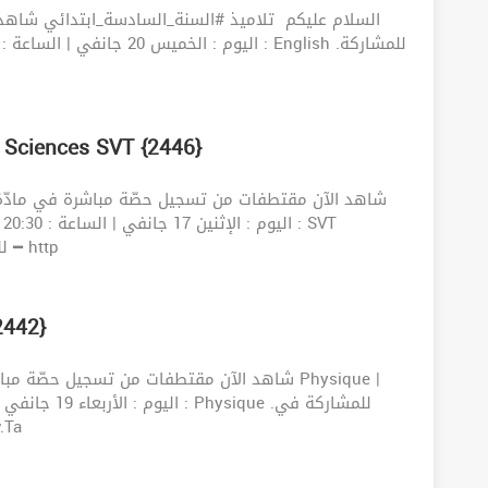
السلام عليكم ‍️ تلاميذ #السنة_السادسة_ابتدائي شاه
 Sciences SVT {2446}
.للمشاركة في الحصّة مباشرة : ①أدخل للرابط التالي ━ http
2442}
الحصّة مبا