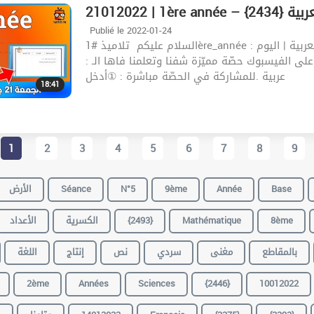
 1ère année – العربية {2434}
Publié le 2022-01-24
السلام عليكم ‍️ تلاميذ #1ère_année شاهد الآن مقتطفات من تسجيل حصّة مباشرة في مادّة العربية | اليوم :
2 | مباشرةَ عبر صفحتنا على الفيسبوك حصّة مميّزة شفنا وتعلمنا فاها الـ :
عربية .للمشاركة في الحصّة مباشرة : ①أدخل
18:41
1
2
3
4
5
6
7
8
9
Base
Année
9ème
N°5
Séance
الأرض
8ème
Mathématique
{2493}
الكسرية
الأعداد
بالمقاطع
مغنى
سردي
نص
إنتاج
اللغة
2ème
Années
Sciences
{2446}
10012022