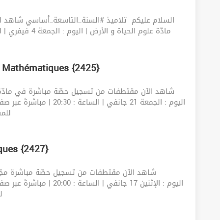
السلام عليكم ‍️ تلاميذ #السنة_التاسعة_أساسي شاهد ا
 Mathématiques {2425}
شفنا وتعلمنا 
ques {2427}
شفنا وت