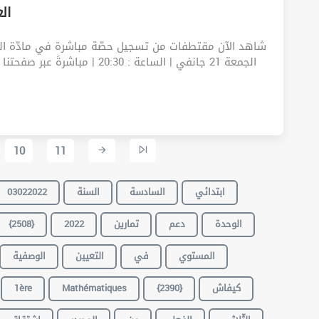
21012022 |
الجمعة 21 جانفي | الساعة : 0:30
10
11
ابتدائي
السادسة
السنة
03022022
الوحدة
دعم
تمارين
2022
{2508}
المستوي
في
التعيين
الوصفية
كيفاش
{2390}
Mathématiques
1ère