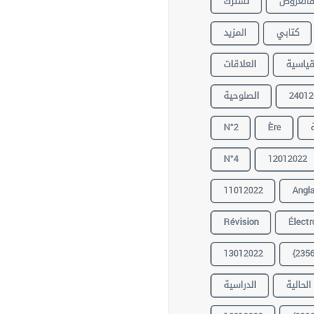
العروض
تشترك
كتابي
المزيد
قياسية
العلاقات
24012
الصلوحية
N°2
Ère
N°4
12012022
11012022
Angla
Révision
Électr
13012022
{2356
الحالية
الدراسية