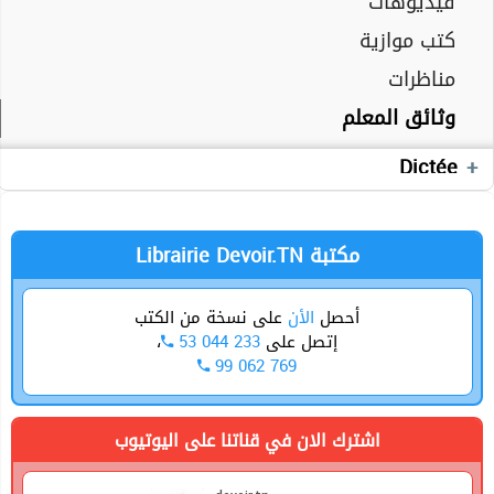
فيديوهات
كتب موازية
Cours
تقييمات
مناظرات
دروس
Devoirs
وثائق المعلم
Exercices
وثائق المعلم
Devoirs
Dictée
الجغرافيا
Production écrite
Librairie Devoir.TN مكتبة
أحصل
الأن
على نسخة من الكتب
إتصل على
53 044 233
،
99 062 769
اشترك الان في قناتنا على اليوتيوب