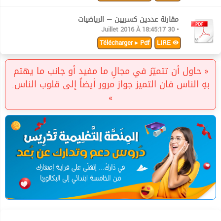
مقارنة عددين كسريين — الرياضيات
• 30 Juillet 2016 À 18:45:17
Télécharger ▸ Pdf
LIRE
« حاول أن تتميّز في مجالِ ما مفيد أو جانب ما يهتم
بهِ الناس فان التميز جواز مرور أيضاً إلى قلوب الناس.
»