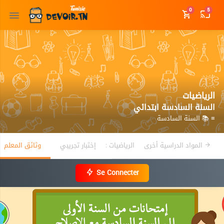
0
5
الرياضيات
السنة السادسة ابتدائي
≡ 📚 السنة السادسة
المواد الدراسية أخرى
الرياضيات :
إختبار تجريبي
وثائق المعلم
Se Connecter