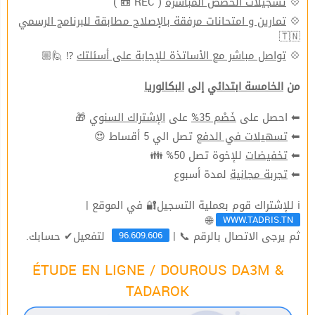
💠
تسجيلات الحصص المباشرة
( REC 📼 )
💠
تمارين و امتحانات مرفقة بالإصلاح مطابقة للبرنامج الرسمي
🇹🇳
💠
تواصل مباشر مع الأساتذة للإجابة على أسئلتك
⁉ 🙋🏼
من
الخامسة ابتدائي
إلى
البكالوريا
⬅ احصل على
خَصْم 35%
على
الإشتراك السنوي
🎁
⬅
تسهيلات في الدفع
تصل الي 5 أقساط 😍
⬅
تخفيضات
للإخوة تصل 50% 👪
⬅
تجربة مجانية
لمدة أسبوع
ℹ للإشتراك قوم بعملية التسجيل🔐 في الموقع |
WWW.TADRIS.TN
🌐
96.609.606
ثم يرجى الاتصال بالرقم 📞 |
لتفعيل✔ حسابك.
ÉTUDE EN LIGNE / DOUROUS DA3M &
TADAROK