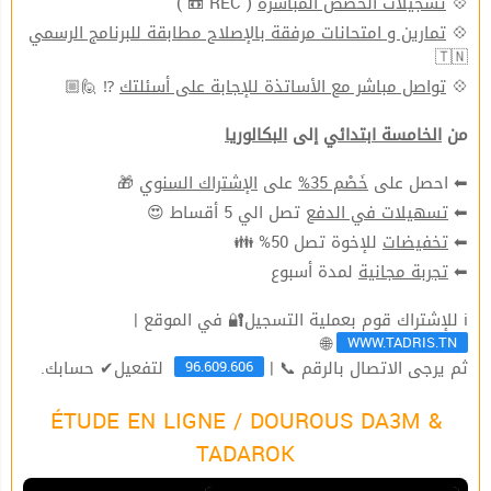
( REC 📼 )
تسجيلات الحصص المباشرة
💠
تمارين و امتحانات مرفقة بالإصلاح مطابقة للبرنامج الرسمي
💠
🇹🇳
⁉ 🙋🏼
تواصل مباشر مع الأساتذة للإجابة على أسئلتك
💠
من
الخامسة ابتدائي
إلى
البكالوريا
🎁
الإشتراك السنوي
على
خَصْم 35%
⬅ احصل على
تصل الي 5 أقساط 😍
تسهيلات في الدفع
⬅
للإخوة تصل 50% 👪
تخفيضات
⬅
لمدة أسبوع
تجربة مجانية
⬅
ℹ للإشتراك قوم بعملية التسجيل🔐 في الموقع |
WWW.TADRIS.TN
🌐
96.609.606
ثم يرجى الاتصال بالرقم 📞 |
لتفعيل✔ حسابك.
ÉTUDE EN LIGNE / DOUROUS DA3M &
TADAROK