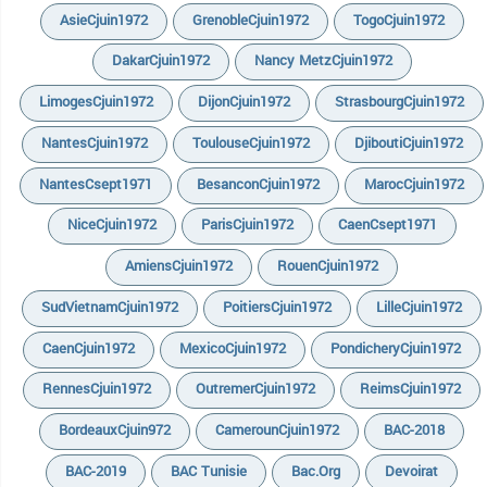
AsieCjuin1972
GrenobleCjuin1972
TogoCjuin1972
DakarCjuin1972
Nancy MetzCjuin1972
LimogesCjuin1972
DijonCjuin1972
StrasbourgCjuin1972
NantesCjuin1972
ToulouseCjuin1972
DjiboutiCjuin1972
NantesCsept1971
BesanconCjuin1972
MarocCjuin1972
NiceCjuin1972
ParisCjuin1972
CaenCsept1971
AmiensCjuin1972
RouenCjuin1972
SudVietnamCjuin1972
PoitiersCjuin1972
LilleCjuin1972
CaenCjuin1972
MexicoCjuin1972
PondicheryCjuin1972
RennesCjuin1972
OutremerCjuin1972
ReimsCjuin1972
BordeauxCjuin972
CamerounCjuin1972
BAC-2018
BAC-2019
BAC Tunisie
Bac.org
Devoirat