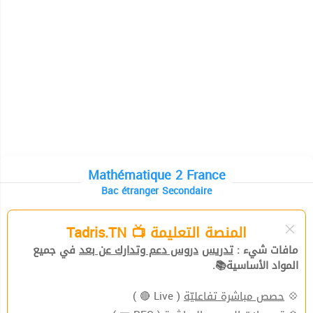
Mathématique 2 France
Bac étranger Secondaire
المنصة التعليمة 📺 Tadris.TN
مافات شيء :
تدريس
دروس دعم وتدارك عن بعد
في جميع
المواد الأساسية📚.
( Live 🔴 )
حصص مباشرة تفاعليّة
💠