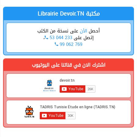
Librairie Devoir.TN مكتبة
أحصل
الأن
على نسخة من الكتب
،
53 044 233
إتصل على
99 062 769
اشترك الان في قناتنا على اليوتيوب