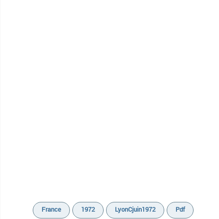
France
1972
LyonCjuin1972
Pdf