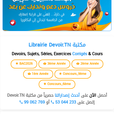
Librairie Devoir.TN مكتبة
Devoirs, Sujets, Séries, Exercices
Corrigés
& Cours
BAC2026
3ème Année
2ème Année
1ère Année
Concours_9ème
Concours_6ème
أحصل
الأن
على
أحدث إصداراتنا
حصرياً من مكتبة Devoir.TN
99 062 769
أو
53 044 233
إتصل على