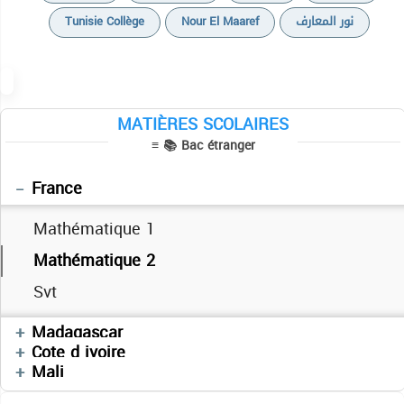
Tunisie Collège
Nour El Maaref
نور المعارف
Math
Physiques
MATIÈRES SCOLAIRES
≡ 📚 Bac étranger
Sciences naturelles
Mauritanie
France
Mathématique 1
Mathématique 2
Svt
Mathématiques
Madagascar
Mathématiques
Cote d ivoire
Mathématiques
Mali